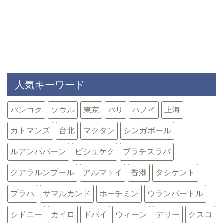
人気キーワード
バンコク
ソウル
東京
バリ
ハノイ
上海
カトマンズ
台北
マクタン
シンガポール
ルアンパバーン
ビシュケク
ブラチスラバ
クアラルンプール
アルマトイ
香港
タシケント
プラハ
サマルカンド
ホーチミン
ウランバートル
シドニー
カイロ
ドバイ
ウィーン
デリー
クスコ