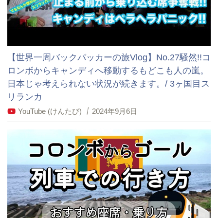
【世界一周バックパッカーの旅Vlog】No.27騒然!!コ
ロンボからキャンディへ移動するもどこも人の嵐。
日本じゃ考えられない状況が続きます。/ 3ヶ国目ス
リランカ
YouTube (けんたび)
2024年9月6日