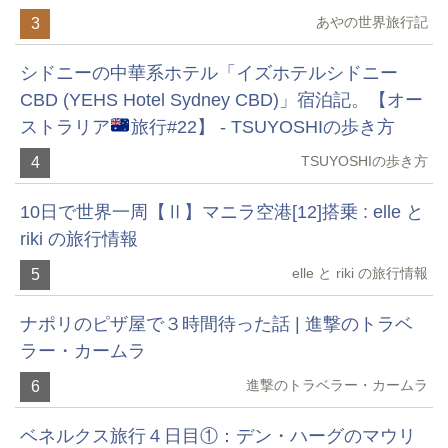
あやの世界旅行記
3
シドニーの中華系ホテル「イズホテルシドニー
CBD (YEHS Hotel Sydney CBD)」宿泊記。【オー
ストラリア
旅行#22】 - TSUYOSHIの歩き方
TSUYOSHIの歩き方
4
10日で世界一周【Ⅱ】マニラ空港[12]搭乗 : elle と
riki の旅行情報
elle と riki の旅行情報
5
ナポリのピザ屋で３時間待った話 | 進撃のトラベ
ラー・カームラ
進撃のトラベラー・カームラ
6
ベネルクス旅行４日目①：デン・ハーグのマウリ