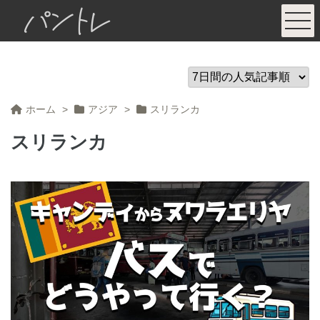
パントレ
ホーム
>
アジア
>
スリランカ
スリランカ