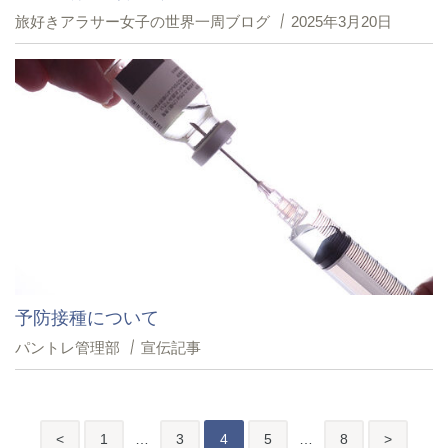
旅好きアラサー女子の世界一周ブログ
2025年3月20日
予防接種について
パントレ管理部
宣伝記事
投
前
後
<
1
…
3
4
5
…
8
>