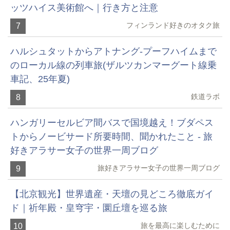
ッツハイス美術館へ｜行き方と注意
フィンランド好きのオタク旅
7
ハルシュタットからアトナング-プーフハイムまで
のローカル線の列車旅(ザルツカンマーグート線乗
車記、25年夏)
鉄道ラボ
8
ハンガリーセルビア間バスで国境越え！ブダペス
トからノービサード所要時間、聞かれたこと - 旅
好きアラサー女子の世界一周ブログ
旅好きアラサー女子の世界一周ブログ
9
【北京観光】世界遺産・天壇の見どころ徹底ガイ
ド｜祈年殿・皇穹宇・圜丘壇を巡る旅
旅を最高に楽しむために
10