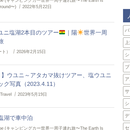
ube (キャンピングカー世界一周子連れ旅〜The Earth Is
ground〜)
2022年5月22日
バ
 ウユニ塩湖2本目のツアー
｜陽
世界一周
旅
上
ノート）
2026年2月15日
シ
ブ
目】ウユニ～アタカマ抜けツアー、塩ウユニ
ア
ク写真（2023.4.11）
サ
 Travel
2023年5月19日
シ
デ
塩湖で車中泊
セ
ube (キャンピングカー世界一周子連れ旅〜The Earth Is