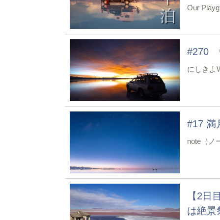
Our Play
#27
にしきよW
#17 
note（
【2日
は絶景祭