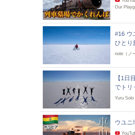
YouT
Our Play
#16
ひとり
note（
【1日
でトリッ
Yuru Solo
ウユニ
YouT