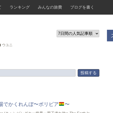
て
ランキング
みんなの旅費
ブログを書く
ウユニ
場でかくれんぼ〜ボリビア
〜