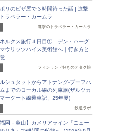
ポリのピザ屋で３時間待った話 | 進撃
トラベラー・カームラ
進撃のトラベラー・カームラ
7
ネルクス旅行４日目①：デン・ハーグ
マウリッツハイス美術館へ｜行き方と
意
フィンランド好きのオタク旅
8
ルシュタットからアトナング-プーフハ
ムまでのローカル線の列車旅(ザルツカ
マーグート線乗車記、25年夏)
鉄道ラボ
9
福岡－釜山】カメリアライン「ニュー
めりあ」で6時間の船旅へ（2025年9月