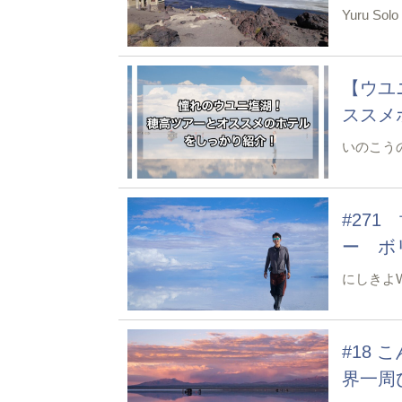
Yuru Solo
【ウユ
ススメ
いのこう
#27
ー ボリ
にしきよW
#18
界一周