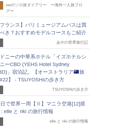
seiのソロ旅ダイアリー 〜海外一人旅ブロ
3
グ〜
フランス】パリミュージアムパスは買
べき？おすすめモデルコースもご紹介
あやの世界旅行記
4
ドニーの中華系ホテル「イズホテルシ
ニーCBD (YEHS Hotel Sydney
BD)」宿泊記。【オーストラリア
旅
#22】 - TSUYOSHIの歩き方
TSUYOSHIの歩き方
5
0日で世界一周【Ⅱ】マニラ空港[12]搭
 : elle と riki の旅行情報
elle と riki の旅行情報
6