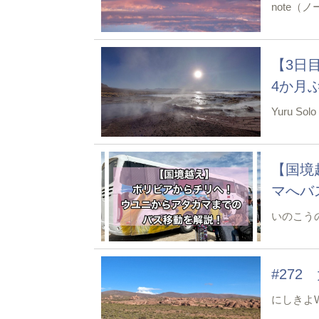
note（
【3日
4か月ぶ
Yuru Solo
【国境
マへバ
いのこう
#272
にしきよW