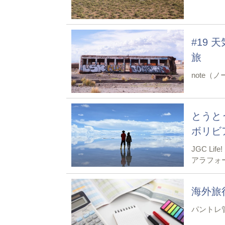
#19
旅
note（
とうと
ボリビア
JGC L
アラフォ
海外旅
パントレ