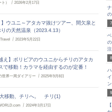
ノート）
2026年2月17日
ナ
の
目】ウユニ～アタカマ抜けツアー、間欠泉と
りの天然温泉（2023.4.13）
ベ
 Travel
2023年5月22日
の
注
越え】ボリビアのウユニからチリのアタカ
スで移動！カラマを経由するのが定番！
ハ
の世界一周ダイアリー
2025年9月8日
イ
ン
 大移動、チリへ。 チリ(1)
【
ORLD.com
2024年3月17日
か