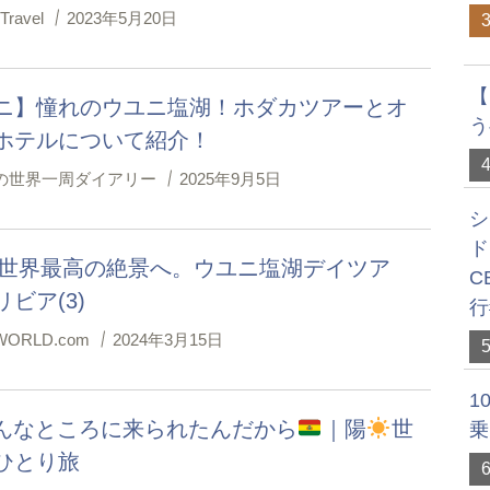
 Travel
2023年5月20日
【
ニ】憧れのウユニ塩湖！ホダカツアーとオ
う
ホテルについて紹介！
の世界一周ダイアリー
2025年9月5日
シ
ド
1 世界最高の絶景へ。ウユニ塩湖デイツア
C
ビア(3)
行
ORLD.com
2024年3月15日
1
 こんなところに来られたんだから
｜陽
世
乗
ひとり旅