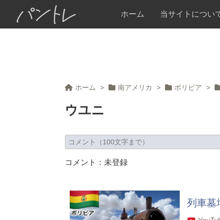
パントレ
ホーム
当サイトについ
ホーム
>
南アメリカ
>
ボリビア
>
ウユニ
コメント：未登録
列車墓