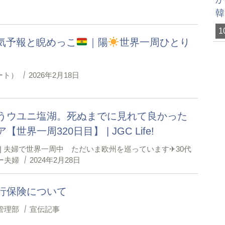
韓
1
 天気予報と睨めっこ
｜陽
世界一周ひとり
ノート）
2026年2月18日
うウユニ塩湖。死ぬまでに見れて良かった
【世界一周320日目】 | JGC Life!
ife! | 夫婦で世界一周中 ただいま欧州を巡っています✈︎30代
ー夫婦
2024年2月28日
行保険について
管理部
宣伝記事