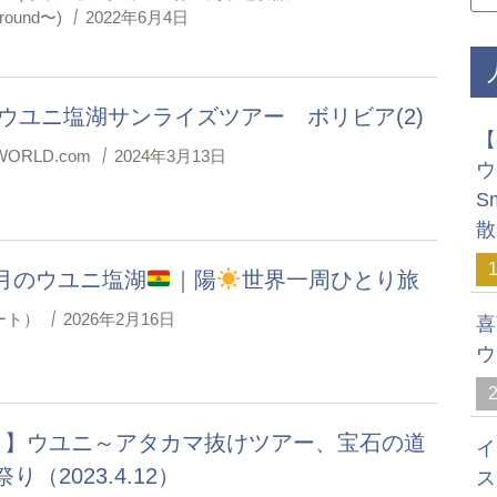
ground〜)
2022年6月4日
0 ウユニ塩湖サンライズツアー ボリビア(2)
【
ORLD.com
2024年3月13日
ウ
S
散
満月のウユニ塩湖
｜陽
世界一周ひとり旅
ノート）
2026年2月16日
喜
ウ
目】ウユニ～アタカマ抜けツアー、宝石の道
イ
り（2023.4.12）
ス