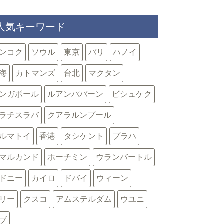
人気キーワード
ンコク
ソウル
東京
バリ
ハノイ
海
カトマンズ
台北
マクタン
ンガポール
ルアンパバーン
ビシュケク
ラチスラバ
クアラルンプール
ルマトイ
香港
タシケント
プラハ
マルカンド
ホーチミン
ウランバートル
ドニー
カイロ
ドバイ
ウィーン
リー
クスコ
アムステルダム
ウユニ
ブ