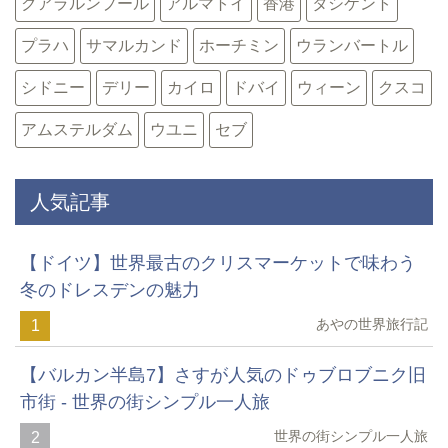
クアラルンプール
アルマトイ
香港
タシケント
プラハ
サマルカンド
ホーチミン
ウランバートル
シドニー
デリー
カイロ
ドバイ
ウィーン
クスコ
アムステルダム
ウユニ
セブ
人気記事
【ドイツ】世界最古のクリスマーケットで味わう
冬のドレスデンの魅力
あやの世界旅行記
1
【バルカン半島7】さすが人気のドゥブロブニク旧
市街 - 世界の街シンプル一人旅
世界の街シンプル一人旅
2