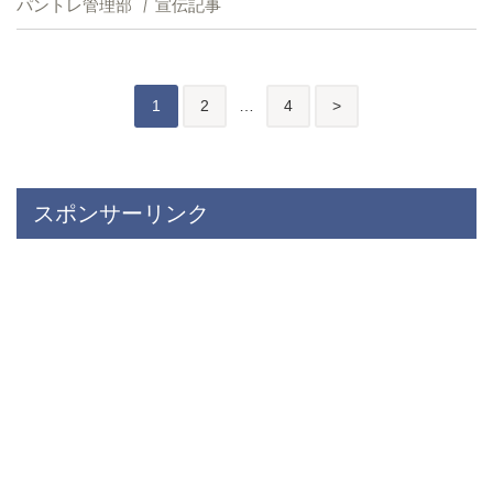
パントレ管理部
宣伝記事
投
後
1
2
…
4
>
稿
の
ペ
スポンサーリンク
ー
ジ
送
り