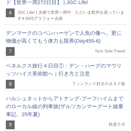
ド【世界一周272日目】 | JGC Life!
JGC Life! | 夫婦で世界一周中 ただいま欧州を巡っていま
6
す✈︎30代アラフォー夫婦
デンマークのコペンハーゲンで人魚の像へ、更に
物価が高くてもう体力も限界(Day455-6)
Yuru Solo Travel
7
ベネルクス旅行４日目①：デン・ハーグのマウリ
ッツハイス美術館へ｜行き方と注意
フィンランド好きのオタク旅
8
ハルシュタットからアトナング-プーフハイムまで
のローカル線の列車旅(ザルツカンマーグート線乗
車記、25年夏)
鉄道ラボ
9