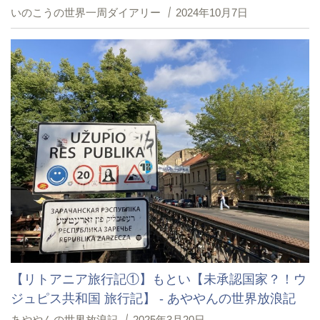
いのこうの世界一周ダイアリー
2024年10月7日
【リトアニア旅行記①】もとい【未承認国家？！ウ
ジュピス共和国 旅行記】 - あややんの世界放浪記
あややんの世界放浪記
2025年3月20日