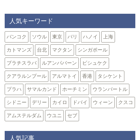
人気キーワード
バンコク
ソウル
東京
バリ
ハノイ
上海
カトマンズ
台北
マクタン
シンガポール
ブラチスラバ
ルアンパバーン
ビシュケク
クアラルンプール
アルマトイ
香港
タシケント
プラハ
サマルカンド
ホーチミン
ウランバートル
シドニー
デリー
カイロ
ドバイ
ウィーン
クスコ
アムステルダム
ウユニ
セブ
人気記事