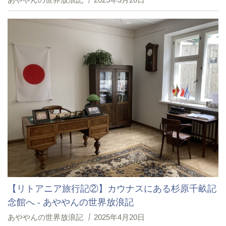
【リトアニア旅行記②】カウナスにある杉原千畝記
念館へ - あややんの世界放浪記
あややんの世界放浪記
2025年4月20日