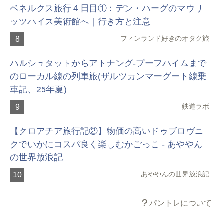
ベネルクス旅行４日目①：デン・ハーグのマウリ
ッツハイス美術館へ｜行き方と注意
フィンランド好きのオタク旅
8
ハルシュタットからアトナング-プーフハイムまで
のローカル線の列車旅(ザルツカンマーグート線乗
車記、25年夏)
鉄道ラボ
9
【クロアチア旅行記②】物価の高いドゥブロヴニ
クでいかにコスパ良く楽しむかごっこ - あややん
の世界放浪記
あややんの世界放浪記
10
パントレについて