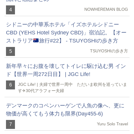
NOWHEREMAN BLOG
4
シドニーの中華系ホテル「イズホテルシドニー
CBD (YEHS Hotel Sydney CBD)」宿泊記。【オー
ストラリア
旅行#22】 - TSUYOSHIの歩き方
TSUYOSHIの歩き方
5
新年早々にお腹を壊してトイレに駆け込む男 イン
ド【世界一周272日目】 | JGC Life!
JGC Life! | 夫婦で世界一周中 ただいま欧州を巡っていま
6
す✈︎30代アラフォー夫婦
デンマークのコペンハーゲンで人魚の像へ、更に
物価が高くてもう体力も限界(Day455-6)
Yuru Solo Travel
7