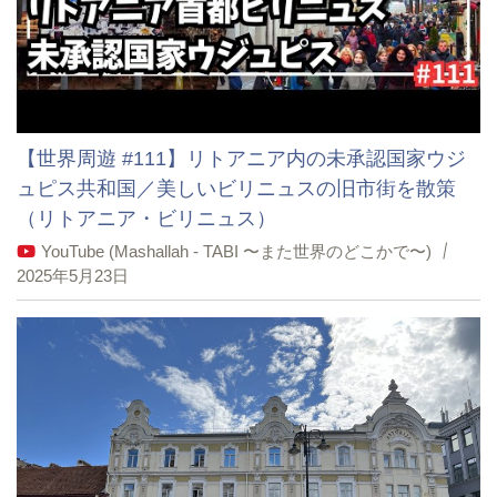
【世界周遊 #111】リトアニア内の未承認国家ウジ
ュピス共和国／美しいビリニュスの旧市街を散策
（リトアニア・ビリニュス）
YouTube (Mashallah - TABI 〜また世界のどこかで〜)
2025年5月23日