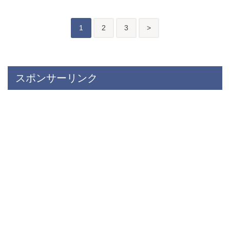
投
後
1
2
3
>
稿
の
ペ
スポンサーリンク
ー
ジ
送
り