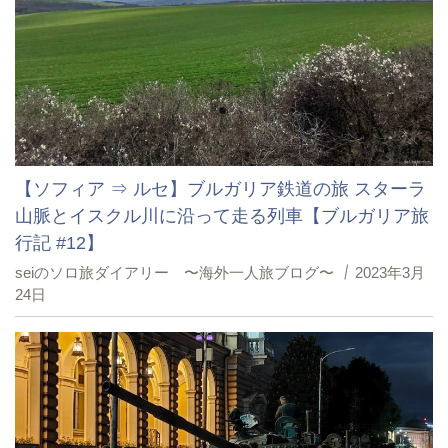
【ソフィア ⇒ ルセ】ブルガリア鉄道の旅 スターラ
山脈とイスクル川に沿って走る列車【ブルガリア旅
行記 #12】
seiのソロ旅ダイアリー 〜海外一人旅ブログ〜
2023年3月
24日