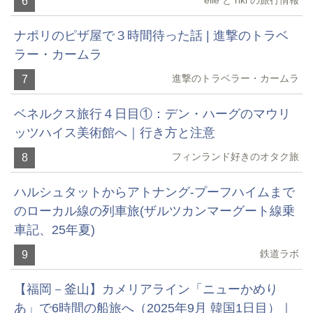
6
ナポリのピザ屋で３時間待った話 | 進撃のトラベ
ラー・カームラ
進撃のトラベラー・カームラ
7
ベネルクス旅行４日目①：デン・ハーグのマウリ
ッツハイス美術館へ｜行き方と注意
フィンランド好きのオタク旅
8
ハルシュタットからアトナング-プーフハイムまで
のローカル線の列車旅(ザルツカンマーグート線乗
車記、25年夏)
鉄道ラボ
9
【福岡－釜山】カメリアライン「ニューかめり
あ」で6時間の船旅へ（2025年9月 韓国1日目）｜