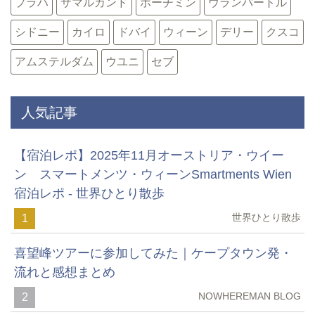
プラハ
サマルカンド
ホーチミン
ウランバートル
シドニー
カイロ
ドバイ
ウィーン
デリー
クスコ
アムステルダム
ウユニ
セブ
人気記事
【宿泊レポ】2025年11月オーストリア・ウイー
ン スマートメンツ・ウィーンSmartments Wien
宿泊レポ - 世界ひとり散歩
世界ひとり散歩
1
喜望峰ツアーに参加してみた｜ケープタウン発・
流れと感想まとめ
NOWHEREMAN BLOG
2