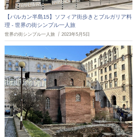
【バルカン半島15】ソフィア街歩きとブルガリア料
理 - 世界の街シンプル一人旅
世界の街シンプル一人旅
2023年5月5日