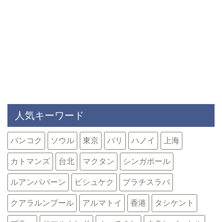
人気キーワード
バンコク
ソウル
東京
バリ
ハノイ
上海
カトマンズ
台北
マクタン
シンガポール
ルアンパバーン
ビシュケク
ブラチスラバ
クアラルンプール
アルマトイ
香港
タシケント