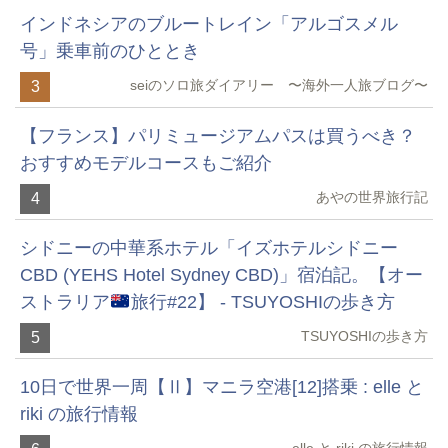
インドネシアのブルートレイン「アルゴスメル
号」乗車前のひととき
seiのソロ旅ダイアリー 〜海外一人旅ブログ〜
3
【フランス】パリミュージアムパスは買うべき？
おすすめモデルコースもご紹介
あやの世界旅行記
4
シドニーの中華系ホテル「イズホテルシドニー
CBD (YEHS Hotel Sydney CBD)」宿泊記。【オー
ストラリア
旅行#22】 - TSUYOSHIの歩き方
TSUYOSHIの歩き方
5
10日で世界一周【Ⅱ】マニラ空港[12]搭乗 : elle と
riki の旅行情報
elle と riki の旅行情報