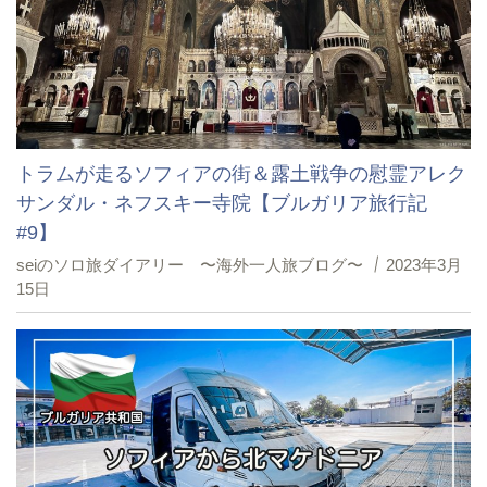
トラムが走るソフィアの街＆露土戦争の慰霊アレク
サンダル・ネフスキー寺院【ブルガリア旅行記
#9】
seiのソロ旅ダイアリー 〜海外一人旅ブログ〜
2023年3月
15日