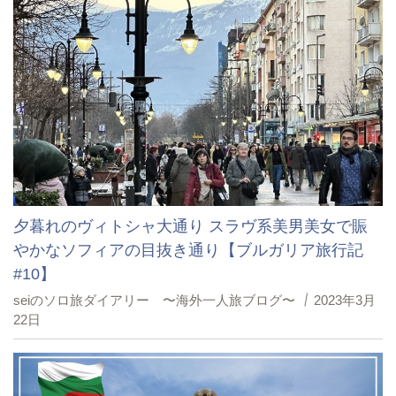
夕暮れのヴィトシャ大通り スラヴ系美男美女で賑
やかなソフィアの目抜き通り【ブルガリア旅行記
#10】
seiのソロ旅ダイアリー 〜海外一人旅ブログ〜
2023年3月
22日