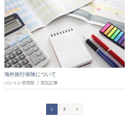
海外旅行保険について
パントレ管理部
宣伝記事
投
後
1
2
>
稿
の