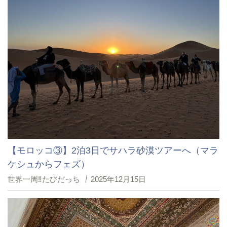
【モロッコ③】2泊3日でサハラ砂漠ツアーへ（マラ
ケシュからフェズ）
世界一周‼たびだっち
2025年12月15日