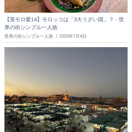
【英モロ愛14】モロッコは「3大うざい国」？ - 世
界の街シンプル一人旅
世界の街シンプル一人旅
2025年7月4日