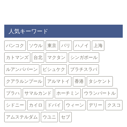
人気キーワード
バンコク
ソウル
東京
バリ
ハノイ
上海
カトマンズ
台北
マクタン
シンガポール
ルアンパバーン
ビシュケク
ブラチスラバ
クアラルンプール
アルマトイ
香港
タシケント
プラハ
サマルカンド
ホーチミン
ウランバートル
シドニー
カイロ
ドバイ
ウィーン
デリー
クスコ
アムステルダム
ウユニ
セブ