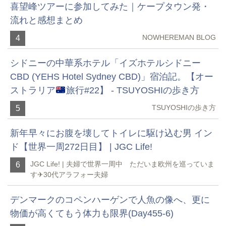
喜望峰ツアーに参加してみた｜ケープタウン発・
流れと感想まとめ
NOWHEREMAN BLOG
4
シドニーの中華系ホテル「イズホテルシドニー
CBD (YEHS Hotel Sydney CBD)」宿泊記。【オー
ストラリア
旅行#22】 - TSUYOSHIの歩き方
TSUYOSHIの歩き方
5
新年早々にお腹を壊してトイレに駆け込む男 イン
ド【世界一周272日目】 | JGC Life!
JGC Life! | 夫婦で世界一周中 ただいま欧州を巡っていま
6
す✈︎30代アラフォー夫婦
デンマークのコペンハーゲンで人魚の像へ、更に
物価が高くてもう体力も限界(Day455-6)