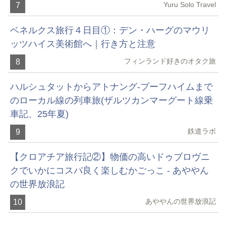
Yuru Solo Travel
7
ベネルクス旅行４日目①：デン・ハーグのマウリ
ッツハイス美術館へ｜行き方と注意
フィンランド好きのオタク旅
8
ハルシュタットからアトナング-プーフハイムまで
のローカル線の列車旅(ザルツカンマーグート線乗
車記、25年夏)
鉄道ラボ
9
【クロアチア旅行記②】物価の高いドゥブロヴニ
クでいかにコスパ良く楽しむかごっこ - あややん
の世界放浪記
あややんの世界放浪記
10