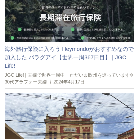
海外旅行保険に入ろう Heymondoがおすすめなので
加入した パラグアイ【世界一周367日目】 | JGC
Life!
JGC Life! | 夫婦で世界一周中 ただいま欧州を巡っています✈︎
30代アラフォー夫婦
2024年4月17日