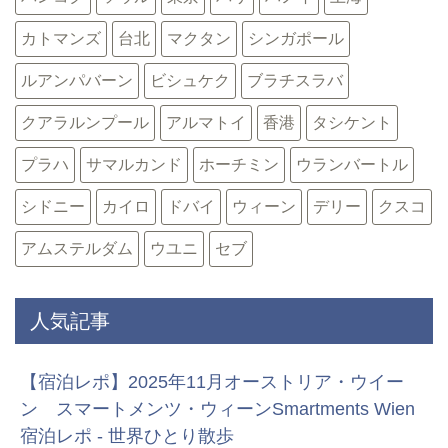
カトマンズ
台北
マクタン
シンガポール
ルアンパバーン
ビシュケク
ブラチスラバ
クアラルンプール
アルマトイ
香港
タシケント
プラハ
サマルカンド
ホーチミン
ウランバートル
シドニー
カイロ
ドバイ
ウィーン
デリー
クスコ
アムステルダム
ウユニ
セブ
人気記事
【宿泊レポ】2025年11月オーストリア・ウイー
ン スマートメンツ・ウィーンSmartments Wien
宿泊レポ - 世界ひとり散歩