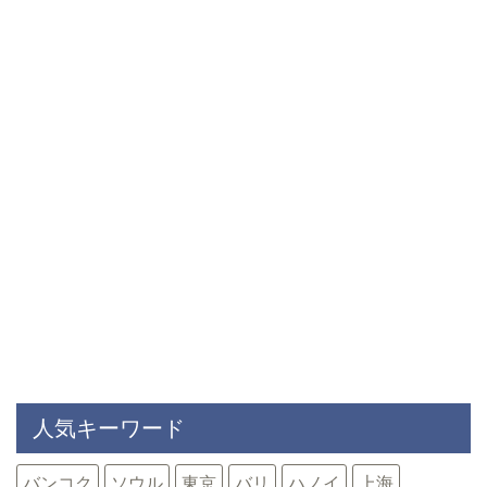
り
人気キーワード
バンコク
ソウル
東京
バリ
ハノイ
上海