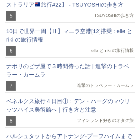
ストラリア
旅行#22】 - TSUYOSHIの歩き方
TSUYOSHIの歩き方
5
10日で世界一周【Ⅱ】マニラ空港[12]搭乗 : elle と
riki の旅行情報
elle と riki の旅行情報
6
ナポリのピザ屋で３時間待った話 | 進撃のトラベ
ラー・カームラ
進撃のトラベラー・カームラ
7
ベネルクス旅行４日目①：デン・ハーグのマウリ
ッツハイス美術館へ｜行き方と注意
フィンランド好きのオタク旅
8
ハルシュタットからアトナング-プーフハイムまで