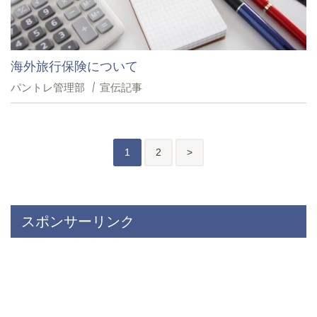
海外旅行保険について
パントレ管理部
宣伝記事
投
後
1
2
>
稿
の
ペ
スポンサーリンク
ー
ジ
送