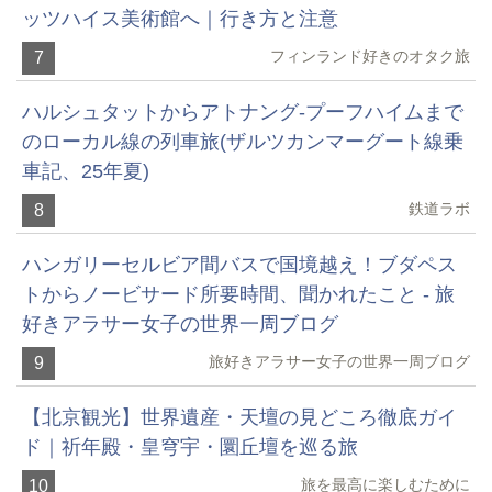
ッツハイス美術館へ｜行き方と注意
フィンランド好きのオタク旅
7
ハルシュタットからアトナング-プーフハイムまで
のローカル線の列車旅(ザルツカンマーグート線乗
車記、25年夏)
鉄道ラボ
8
ハンガリーセルビア間バスで国境越え！ブダペス
トからノービサード所要時間、聞かれたこと - 旅
好きアラサー女子の世界一周ブログ
旅好きアラサー女子の世界一周ブログ
9
【北京観光】世界遺産・天壇の見どころ徹底ガイ
ド｜祈年殿・皇穹宇・圜丘壇を巡る旅
旅を最高に楽しむために
10