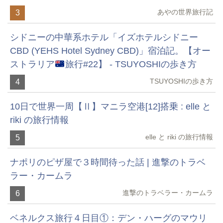
あやの世界旅行記
3
シドニーの中華系ホテル「イズホテルシドニー
CBD (YEHS Hotel Sydney CBD)」宿泊記。【オー
ストラリア
旅行#22】 - TSUYOSHIの歩き方
TSUYOSHIの歩き方
4
10日で世界一周【Ⅱ】マニラ空港[12]搭乗 : elle と
riki の旅行情報
elle と riki の旅行情報
5
ナポリのピザ屋で３時間待った話 | 進撃のトラベ
ラー・カームラ
進撃のトラベラー・カームラ
6
ベネルクス旅行４日目①：デン・ハーグのマウリ