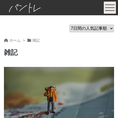
パントレ
ホーム
>
雑記
雑記