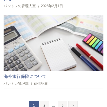
パントレの管理人室
2025年2月1日
海外旅行保険について
パントレ管理部
宣伝記事
投
後
1
2
…
6
>