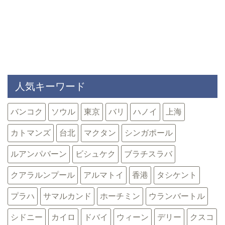
人気キーワード
バンコク
ソウル
東京
バリ
ハノイ
上海
カトマンズ
台北
マクタン
シンガポール
ルアンパバーン
ビシュケク
ブラチスラバ
クアラルンプール
アルマトイ
香港
タシケント
プラハ
サマルカンド
ホーチミン
ウランバートル
シドニー
カイロ
ドバイ
ウィーン
デリー
クスコ