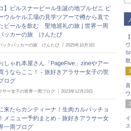
コ】ピルスナービール生誕の地プルゼニ ピ
ーウルケル工場の見学ツアーで樽から直で
たビールを飲む 聖地巡礼の旅 | 世界一周
パッカーの旅 けんたび
【
ウ
バックパッカーの旅 けんたび
2025年10月3日
S
散
しゃれ本屋さん「PageFive」zineやアー
買うならここ！ - 旅好きアラサー女子の世
ブログ
喜
ラサー女子の世界一周ブログ
2023年12月23日
ウ
に来たらカンティーナ！生肉カルパッチョ
！メニュー予約まとめ - 旅好きアラサー女
イ
ス
界一周ブログ