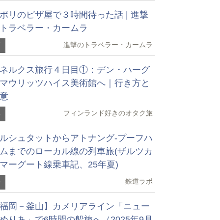
ポリのピザ屋で３時間待った話 | 進撃
トラベラー・カームラ
進撃のトラベラー・カームラ
7
ネルクス旅行４日目①：デン・ハーグ
マウリッツハイス美術館へ｜行き方と
意
フィンランド好きのオタク旅
8
ルシュタットからアトナング-プーフハ
ムまでのローカル線の列車旅(ザルツカ
マーグート線乗車記、25年夏)
鉄道ラボ
9
福岡－釜山】カメリアライン「ニュー
めりあ」で6時間の船旅へ（2025年9月