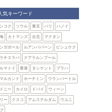
人気キーワード
ンコク
ソウル
東京
バリ
ハノイ
海
カトマンズ
台北
マクタン
ンガポール
ルアンパバーン
ビシュケク
ラチスラバ
クアラルンプール
ルマトイ
香港
タシケント
プラハ
マルカンド
ホーチミン
ウランバートル
ドニー
カイロ
ドバイ
ウィーン
リー
クスコ
アムステルダム
ウユニ
ブ