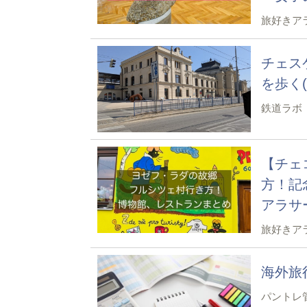
旅好きア
チェスケ
を歩く
鉄道ラボ
【チェ
方！記
アラサ
旅好きア
海外旅
パントレ