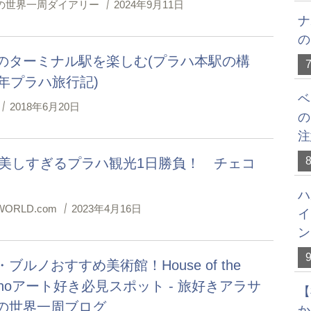
の世界一周ダイアリー
2024年9月11日
ナ
の
のターミナル駅を楽しむ(プラハ本駅の構
8年プラハ旅行記)
ベ
2018年6月20日
の
注
0 美しすぎるプラハ観光1日勝負！ チェコ
ハ
ORLD.com
2023年4月16日
イ
ン
ブルノおすすめ美術館！House of the
 Brnoアート好き必見スポット - 旅好きアラサ
【
の世界一周ブログ
か