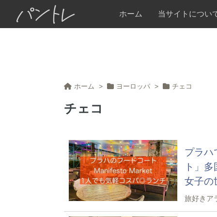
パントレ
ホーム
当サイトについ
ホーム
>
ヨーロッパ
>
チェコ
チェコ
プラハ
ト」多
女子の
旅好きア