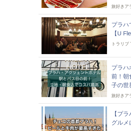
旅好きア
プラハ
【U Fle
トラリブ Tr
プラハホ
前！朝
子の世
旅好きア
【プラ
グルメ