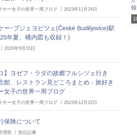
韓
ラサー女子の世界一周ブログ
2023年11月24日
1
ー･ブジェヨビツェ(České Budějovice)駅
(25年夏、構内図も収録！)
2025年9月15日
コ】ヨゼフ・ラダの故郷フルシツェ行き
念館、レストラン見どころまとめ - 旅好き
ー女子の世界一周ブログ
ラサー女子の世界一周ブログ
2023年12月22日
行保険について
管理部
宣伝記事