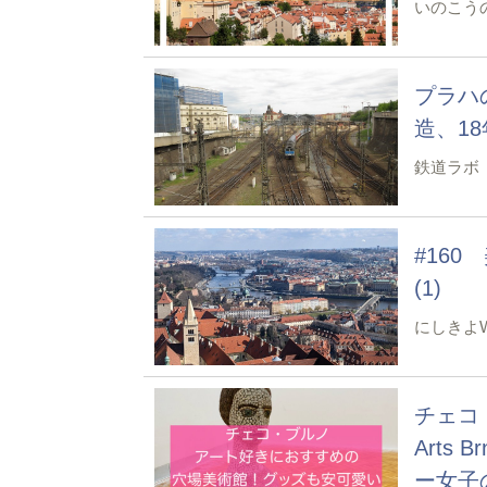
いのこう
プラハ
造、1
鉄道ラボ
#16
(1)
にしきよW
チェコ・
Arts
ー女子