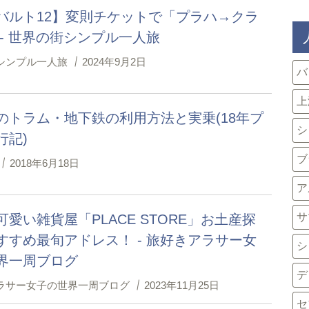
バルト12】変則チケットで「プラハ→クラ
 - 世界の街シンプル一人旅
シンプル一人旅
2024年9月2日
バ
上
のトラム・地下鉄の利用方法と実乗(18年プ
シ
行記)
ブ
2018年6月18日
ア
サ
可愛い雑貨屋「PLACE STORE」お土産探
すすめ最旬アドレス！ - 旅好きアラサー女
シ
界一周ブログ
デ
ラサー女子の世界一周ブログ
2023年11月25日
セ