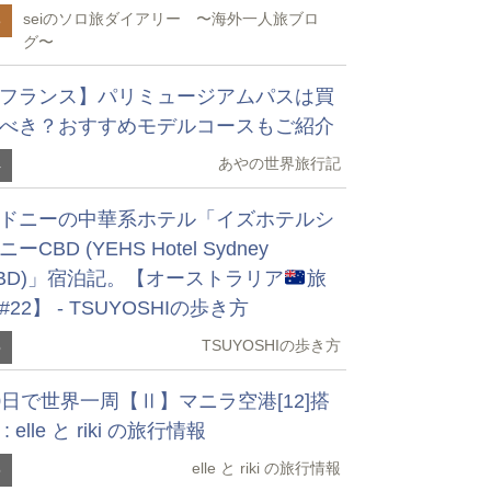
seiのソロ旅ダイアリー 〜海外一人旅ブロ
3
グ〜
フランス】パリミュージアムパスは買
べき？おすすめモデルコースもご紹介
あやの世界旅行記
4
ドニーの中華系ホテル「イズホテルシ
ニーCBD (YEHS Hotel Sydney
BD)」宿泊記。【オーストラリア
旅
#22】 - TSUYOSHIの歩き方
TSUYOSHIの歩き方
5
0日で世界一周【Ⅱ】マニラ空港[12]搭
 : elle と riki の旅行情報
elle と riki の旅行情報
6