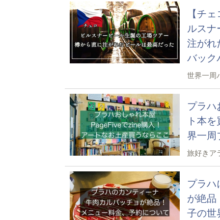
【チェ
ルスナ
注がれ
バック
世界一周
プラハお
ト本を
界一周
旅好きア
プラハ
が絶品
子の世