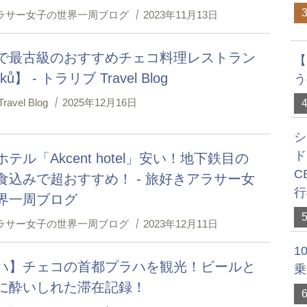
ラサー女子の世界一周ブログ
2023年11月13日
で最古級のおすすめチェコ料理レストラン
【
ků】 - トラリブ Travel Blog
う
avel Blog
2025年12月16日
シ
ド
テル「Akcent hotel」安い！地下鉄目の
C
食込みで超おすすめ！ - 旅好きアラサー女
行
界一周ブログ
ラサー女子の世界一周ブログ
2023年12月11日
1
ハ】チェコの首都プラハを観光！ビールと
乗
に酔いしれた滞在記録！