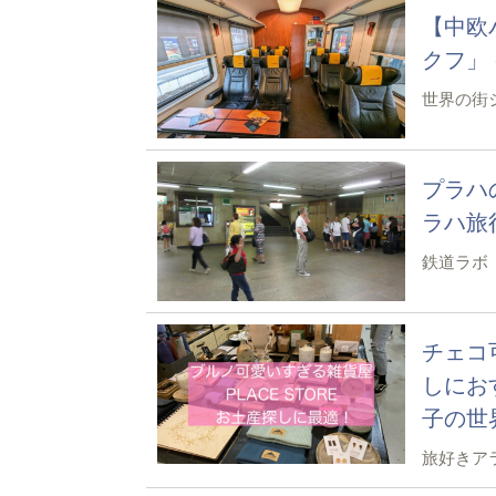
【中欧
クフ」
世界の街
プラハ
ラハ旅
鉄道ラボ
チェコ
しにお
子の世
旅好きア