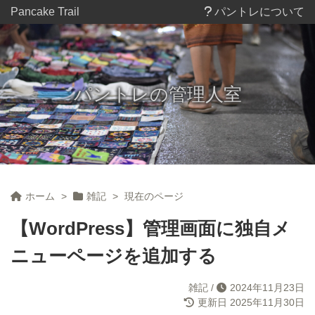
Pancake Trail
パントレについて
パントレの管理人室
ホーム
>
雑記
>
現在のページ
【WordPress】管理画面に独自メ
ニューページを追加する
雑記
/
2024年11月23日
更新日
2025年11月30日