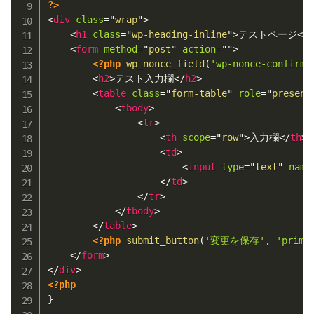
?>
<
div
class
=
"
wrap
"
>
<
h1
class
=
"
wp-heading-inline
"
>
テストページ
</
<
form
method
=
"
post
"
action
=
"
"
>
<?php
wp_nonce_field
(
'wp-nonce-confirm'
<
h2
>
テスト入力欄
</
h2
>
<
table
class
=
"
form-table
"
role
=
"
present
<
tbody
>
<
tr
>
<
th
scope
=
"
row
"
>
入力欄
</
th
>
<
td
>
<
input
type
=
"
text
"
name
</
td
>
</
tr
>
</
tbody
>
</
table
>
<?php
submit_button
(
'変更を保存'
,
'prima
</
form
>
</
div
>
<?php
}