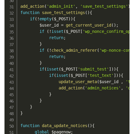
add_action
(
'admin_init'
,
'save_test_settings'
)
;
function
save_test_settings
(
)
{
if
(
!
empty
(
$_POST
)
)
{
$user_id
=
get_current_user_id
(
)
;
if
(
!
isset
(
$_POST
[
'wp_nonce_confirm_opt
return
;
}
if
(
!
check_admin_referer
(
'wp-nonce-conf
return
;
}
if
(
isset
(
$_POST
[
'submit_test'
]
)
)
{
if
(
isset
(
$_POST
[
'test_text'
]
)
)
{
update_user_meta
(
$user_id
,
'te
add_action
(
'admin_notices'
,
'da
}
}
}
}
function
data_update_notices
(
)
{
global
$pagenow
;