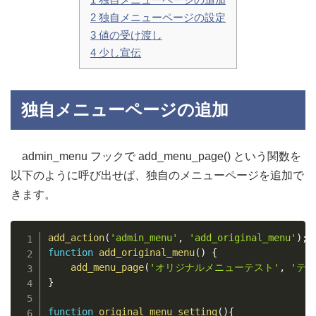
2 独自メニューページの設定
3 値の受け渡し
4 少し宣伝
独自メニューページの追加
admin_menu フックで add_menu_page() という関数を
以下のように呼び出せば、独自のメニューページを追加で
きます。
Copy
add_action
(
'admin_menu'
,
'add_original_menu'
)
;
function
add_original_menu
(
)
{
add_menu_page
(
'オリジナルメニューテスト'
,
'テス
}
function
original_menu_setting
(
)
{