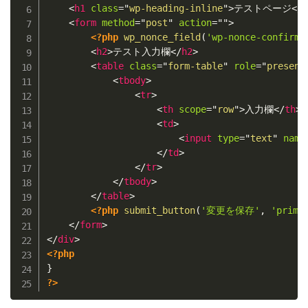
<
h1
class
=
"
wp-heading-inline
"
>
テストページ
</
<
form
method
=
"
post
"
action
=
"
"
>
<?php
wp_nonce_field
(
'wp-nonce-confirm'
<
h2
>
テスト入力欄
</
h2
>
<
table
class
=
"
form-table
"
role
=
"
present
<
tbody
>
<
tr
>
<
th
scope
=
"
row
"
>
入力欄
</
th
>
<
td
>
<
input
type
=
"
text
"
name
</
td
>
</
tr
>
</
tbody
>
</
table
>
<?php
submit_button
(
'変更を保存'
,
'prima
</
form
>
</
div
>
<?php
}
?>