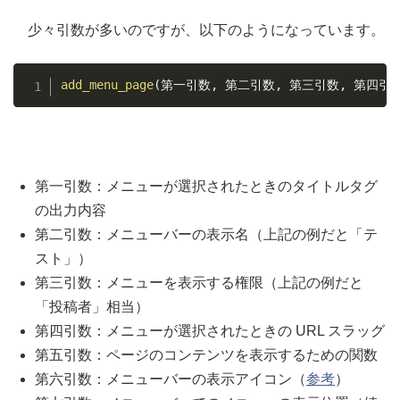
少々引数が多いのですが、以下のようになっています。
Copy
add_menu_page
(
第一引数
,
 第二引数
,
 第三引数
,
 第四引
第一引数：メニューが選択されたときのタイトルタグ
の出力内容
第二引数：メニューバーの表示名（上記の例だと「テ
スト」）
第三引数：メニューを表示する権限（上記の例だと
「投稿者」相当）
第四引数：メニューが選択されたときの URL スラッグ
第五引数：ページのコンテンツを表示するための関数
第六引数：メニューバーの表示アイコン（
参考
）