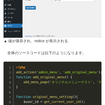
▲ 値が保存され、notice が表示される
全体のソースコードは以下のようになります。
Copy
<?php
add_action
(
'admin_menu'
,
'add_original_menu'
)
;
function
add_original_menu
(
)
{
add_menu_page
(
'オリジナルメニューテスト'
,
'テス
}
function
original_menu_setting
(
)
{
$user_id
=
get_current_user_id
(
)
;