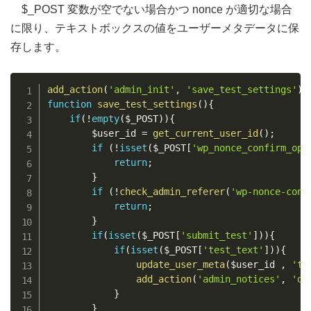
$_POST 変数が空でない場合かつ nonce が適切な場合
に限り、テキストボックスの値をユーザーメタデータに保
存します。
Copy
add_action
(
'admin_init'
,
'save_test_settings'
)
;
function
save_test_settings
(
)
{
if
(
!
empty
(
$_POST
)
)
{
$user_id
=
get_current_user_id
(
)
;
if
(
!
isset
(
$_POST
[
'wp_nonce_confirm_opt
return
;
}
if
(
!
check_admin_referer
(
'wp-nonce-conf
return
;
}
if
(
isset
(
$_POST
[
'submit_test'
]
)
)
{
if
(
isset
(
$_POST
[
'test_text'
]
)
)
{
update_user_meta
(
$user_id
,
'te
add_action
(
'admin_notices'
,
'da
}
}