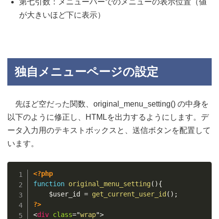
第七引数：メニューバーでのメニューの表示位置（値
が大きいほど下に表示）
独自メニューページの設定
先ほど空だった関数、original_menu_setting() の中身を
以下のように修正し、HTMLを出力するようにします。デ
ータ入力用のテキストボックスと、送信ボタンを配置して
います。
Copy
<?php
function
original_menu_setting
(
)
{
$user_id
=
get_current_user_id
(
)
;
?>
<
div
class
=
"
wrap
"
>