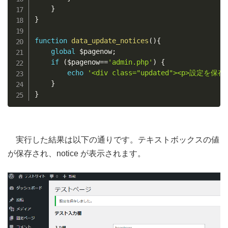
}
}
function
data_update_notices
(
)
{
global
$pagenow
;
if
(
$pagenow
==
'admin.php'
)
{
echo
'<div class="updated"><p>設定を保
}
}
実行した結果は以下の通りです。テキストボックスの値
が保存され、notice が表示されます。