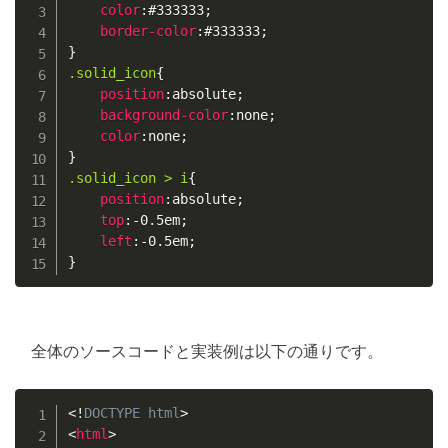
color
:
#333333
;
border-color
:
#333333
;
}
.solid_icon
{
position
:
absolute
;
background-color
:
none
;
color
:
none
;
}
.solid_icon > i
{
position
:
absolute
;
top
:
-0.5em
;
left
:
-0.5em
;
}
全体のソースコードと実装例は以下の通りです。
Copy
<!
DOCTYPE
html
>
<
html
>