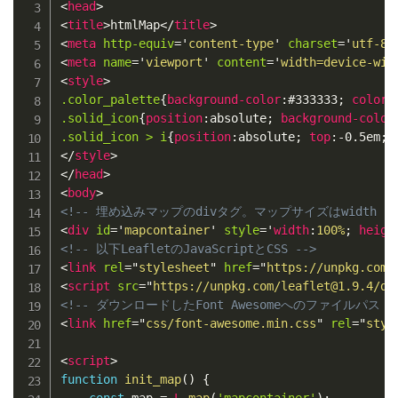
<
head
>
<
title
>
htmlMap
</
title
>
<
meta
http-equiv
=
'
content-type
'
charset
=
'
utf-8
'
<
meta
name
=
'
viewport
'
content
=
'
width=device-wid
<
style
>
.color_palette
{
background-color
:
#333333
;
color
:
.solid_icon
{
position
:
absolute
;
background-color
.solid_icon > i
{
position
:
absolute
;
top
:
-0.5em
;
</
style
>
</
head
>
<
body
>
<!-- 埋め込みマップのdivタグ。マップサイズはwidth（幅
<
div
id
=
'
mapcontainer
'
style
=
'
width
:
100%
;
heigh
<!-- 以下LeafletのJavaScriptとCSS -->
<
link
rel
=
"
stylesheet
"
href
=
"
https://unpkg.com/
<
script
src
=
"
https://unpkg.com/leaflet@1.9.4/di
<!-- ダウンロードしたFont Awesomeへのファイルパス -
<
link
href
=
"
css/font-awesome.min.css
"
rel
=
"
styl
<
script
>
function
init_map
(
)
{
const
 map 
=
L
.
map
(
'mapcontainer'
)
;