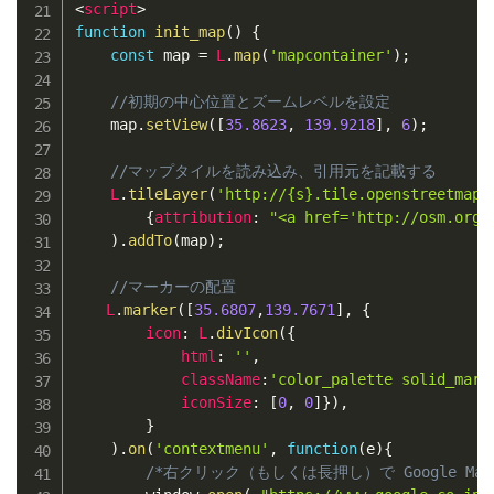
<
script
>
function
init_map
(
)
{
const
 map 
=
L
.
map
(
'mapcontainer'
)
;
//初期の中心位置とズームレベルを設定
    map
.
setView
(
[
35.8623
,
139.9218
]
,
6
)
;
//マップタイルを読み込み、引用元を記載する
L
.
tileLayer
(
'http://{s}.tile.openstreetmap.
{
attribution
:
"<a href='http://osm.org/
)
.
addTo
(
map
)
;
//マーカーの配置
L
.
marker
(
[
35.6807
,
139.7671
]
,
{
icon
:
L
.
divIcon
(
{
html
:
''
,
className
:
'color_palette solid_mark
iconSize
:
[
0
,
0
]
}
)
,
}
)
.
on
(
'contextmenu'
,
function
(
e
)
{
/*右クリック（もしくは長押し）で Google Map