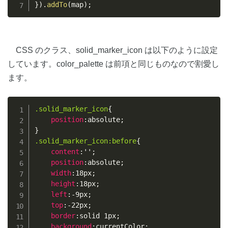
}
)
.
addTo
(
map
)
;
CSS のクラス、solid_marker_icon は以下のように設定
しています。color_palette は前項と同じものなので割愛し
ます。
Copy
.solid_marker_icon
{
position
:
absolute
;
}
.solid_marker_icon:before
{
content
:
''
;
position
:
absolute
;
width
:
18px
;
height
:
18px
;
left
:
-9px
;
top
:
-22px
;
border
:
solid 1px
;
background
:
currentColor
;