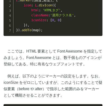
L
.
marker
(
[
緯度
,
経度
]
,
{
icon
:
L
.
divIcon
(
{
html
:
'HTMLタグ'
,
className
:
'適用クラス名'
,
iconSize
:
[
0
,
0
]
}
)
,
}
)
.
addTo
(
map
)
;
ここでは、HTML 要素として Font Awesome を指定して
みましょう。Font Awesome とは、数千個ものアイコンが
登録してある、特に有名なウェブフォントです。
例えば、以下のようにマーカーの設定をします。なお、
iconSize をゼロにしていますが、このようにすることで疑
似要素（before や after）で指示した範囲のみをマーカー
として機能させることができます。