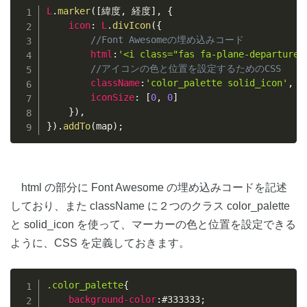
Copy
L
.
marker
(
[
緯度
,
 経度
]
,
{
icon
:
L
.
divIcon
(
{
//Font Awesomeの埋め込みコード
html
:
'<i class="fas fa-plane-departure 
//アイコンの色と位置を設定するためのCSS
className
:
'color_palette solid_icon'
,
iconSize
:
[
0
,
0
]
}
)
,
}
)
.
addTo
(
map
)
;
html の部分に Font Awesome の埋め込みコードを記述
しており、また className に２つのクラス color_palette
と solid_icon を使って、マーカーの色と位置を設定できる
ように、CSS を定義しておきます。
Copy
.color_palette
{
background-color
:
#333333
;