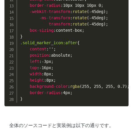
border-radius
:
10px 10px 10px 0
;
-webkit-transform
:
rotate
(
-45deg
)
;
-ms-transform
:
rotate
(
-45deg
)
;
transform
:
rotate
(
-45deg
)
;
box-sizing
:
content-box
;
}
.solid_marker_icon:after
{
content
:
''
;
position
:
absolute
;
left
:
-3px
;
top
:
-16px
;
width
:
8px
;
height
:
8px
;
background-color
:
rgba
(
255
,
 255
,
 255
,
 0.7
)
;
border-radius
:
4px
;
}
全体のソースコードと実装例は以下の通りです。