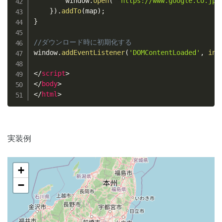
        window
.
open
(
"https://www.google.co.jp/
}
)
.
addTo
(
map
)
;
}
//ダウンロード時に初期化する
window
.
addEventListener
(
'DOMContentLoaded'
,
ini
</
script
>
</
body
>
</
html
>
実装例
+
−