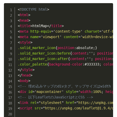
Copy
<!
DOCTYPE
html
>
<
html
>
<
head
>
<
title
>
htmlMap
</
title
>
<
meta
http-equiv
=
'
content-type
'
charset
=
'
utf-8
'
<
meta
name
=
'
viewport
'
content
=
'
width=device-wid
<
style
>
.solid_marker_icon
{
position
:
absolute
;
}
.solid_marker_icon:before
{
content
:
''
;
position
:
.solid_marker_icon:after
{
content
:
''
;
position
:
a
.color_palette
{
background-color
:
#333333
;
color
:
</
style
>
</
head
>
<
body
>
<!-- 埋め込みマップのdivタグ。マップサイズはwidth（幅
<
div
id
=
'
mapcontainer
'
style
=
'
width
:
100%
;
heigh
<!-- 以下LeafletのJavaScriptとCSS -->
<
link
rel
=
"
stylesheet
"
href
=
"
https://unpkg.com/
<
script
src
=
"
https://unpkg.com/leaflet@1.9.4/di