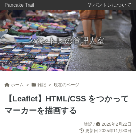
Pancake Trail
パントレについて
パントレの管理人室
ホーム
>
雑記
>
現在のページ
【Leaflet】HTML/CSS をつかって
マーカーを描画する
雑記
/
2025年2月22日
更新日
2025年11月30日