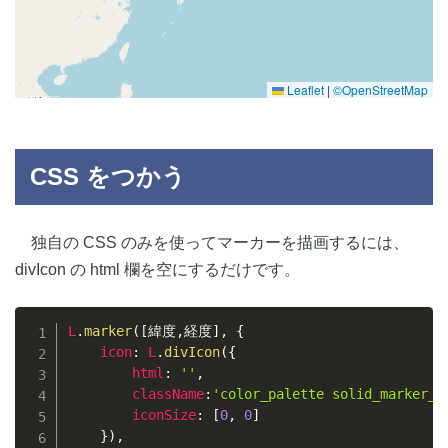
Leaflet
|
©OpenStreetMap
CSS をつかう
独自の CSS のみを使ってマーカーを描画するには、
divIcon の html 欄を空にするだけです。
Copy
L
.
marker
(
[
緯度
,
経度
]
,
{
icon
:
L
.
divIcon
(
{
html
:
''
,
className
:
'color_palette solid_marker_i
iconSize
:
[
0
,
0
]
}
)
,