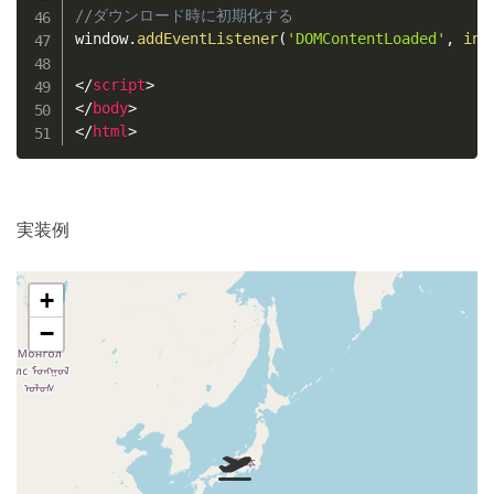
//ダウンロード時に初期化する
window
.
addEventListener
(
'DOMContentLoaded'
,
ini
</
script
>
</
body
>
</
html
>
実装例
+
−