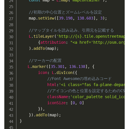
//初期の中心位置とズームレベルを設定
    map
.
setView
(
[
39.198
,
138.603
]
,
3
)
;
//マップタイルを読み込み、引用元を記載する
L
.
tileLayer
(
'http://{s}.tile.openstreetmap.
{
attribution
:
"<a href='http://osm.org/
)
.
addTo
(
map
)
;
//マーカーの配置
L
.
marker
(
[
35.301
,
136.138
]
,
{
icon
:
L
.
divIcon
(
{
//Font Awesomeの埋め込みコード
html
:
'<i class="fas fa-plane-depart
//アイコンの色と位置を設定するためのCSS
className
:
'color_palette solid_icon
iconSize
:
[
0
,
0
]
}
)
,
}
)
.
addTo
(
map
)
;
}