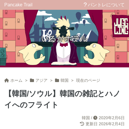
Pancake Trail
パントレについて
いるかホテル
ホーム
>
アジア
>
韓国
>
現在のページ
【韓国/ソウル】韓国の雑記とハノ
イへのフライト
韓国
/
2020年2月6日
更新日
2026年2月4日