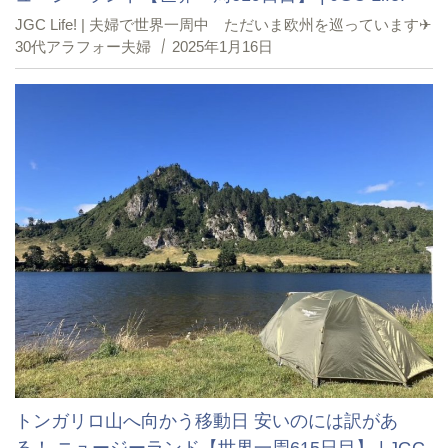
JGC Life! | 夫婦で世界一周中 ただいま欧州を巡っています✈︎
30代アラフォー夫婦
2025年1月16日
トンガリロ山へ向かう移動日 安いのには訳があ
る！ ニュージーランド【世界一周615日目】 | JGC