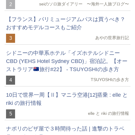
seiのソロ旅ダイアリー 〜海外一人旅ブログ〜
2
【フランス】パリミュージアムパスは買うべき？
おすすめモデルコースもご紹介
あやの世界旅行記
3
シドニーの中華系ホテル「イズホテルシドニー
CBD (YEHS Hotel Sydney CBD)」宿泊記。【オー
ストラリア
旅行#22】 - TSUYOSHIの歩き方
TSUYOSHIの歩き方
4
10日で世界一周【Ⅱ】マニラ空港[12]搭乗 : elle と
riki の旅行情報
elle と riki の旅行情報
5
ナポリのピザ屋で３時間待った話 | 進撃のトラベ