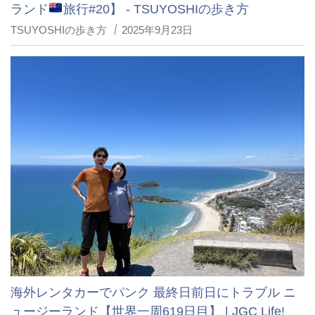
ランド
旅行#20】 - TSUYOSHIの歩き方
TSUYOSHIの歩き方
2025年9月23日
海外レンタカーでパンク 最終日前日にトラブル ニ
ュージーランド【世界一周619日目】 | JGC Life!