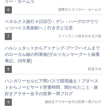
ラー・カームラ
進撃のトラベラー・カームラ
6
ベネルクス旅行４日目①：デン・ハーグのマウリ
ッツハイス美術館へ｜行き方と注意
フィンランド好きのオタク旅
7
ハルシュタットからアトナング-プーフハイムまで
のローカル線の列車旅(ザルツカンマーグート線乗
車記、25年夏)
鉄道ラボ
8
ハンガリーセルビア間バスで国境越え！ブダペス
トからノービサード所要時間、聞かれたこと - 旅
好きアラサー女子の世界一周ブログ
旅好きアラサー女子の世界一周ブログ
9