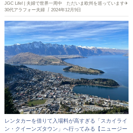
JGC Life! | 夫婦で世界一周中 ただいま欧州を巡っています✈︎
30代アラフォー夫婦
2024年12月9日
レンタカーを借りて入場料が高すぎる「スカイライ
ン・クイーンズタウン」へ行ってみる【ニュージー