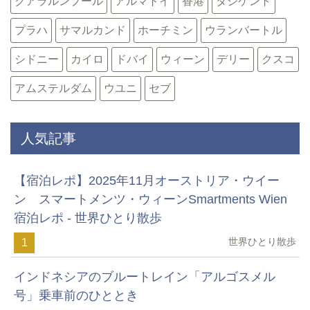
クアラルンプール
アルマトイ
香港
タシケント
プラハ
サマルカンド
ホーチミン
ウランバートル
シドニー
カイロ
ドバイ
ウィーン
デリー
クスコ
アムステルダム
ウユニ
セブ
人気記事
【宿泊レポ】2025年11月オーストリア・ウイー
ン スマートメンツ・ウィーンSmartments Wien
宿泊レポ - 世界ひとり散歩
世界ひとり散歩
1
インドネシアのブルートレイン「アルゴスメル
号」乗車前のひととき