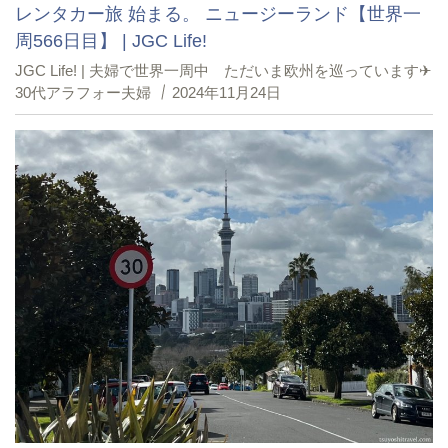
レンタカー旅 始まる。 ニュージーランド【世界一
周566日目】 | JGC Life!
JGC Life! | 夫婦で世界一周中 ただいま欧州を巡っています✈︎
30代アラフォー夫婦
2024年11月24日