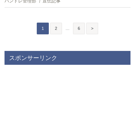
パントレ管理部
宣伝記事
投
後
1
2
…
6
>
稿
の
ペ
スポンサーリンク
ー
ジ
送
り