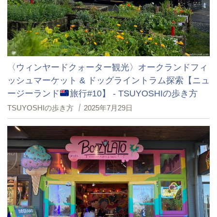
〈ウィンヤードクォーター観光〉オークランドフィ
ッシュマーケット & ドッグライントラム探索【ニュ
ージーランド
旅行#10】 - TSUYOSHIの歩き方
TSUYOSHIの歩き方
2025年7月29日