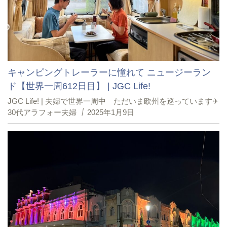
キャンピングトレーラーに憧れて ニュージーラン
ド【世界一周612日目】 | JGC Life!
JGC Life! | 夫婦で世界一周中 ただいま欧州を巡っています✈︎
30代アラフォー夫婦
2025年1月9日